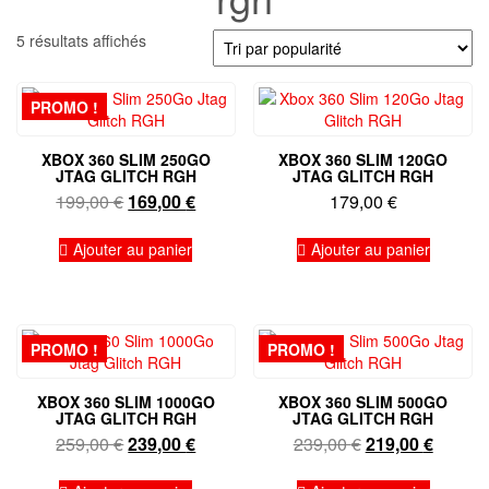
Trié
5 résultats affichés
par
popularité
PROMO !
XBOX 360 SLIM 250GO
XBOX 360 SLIM 120GO
JTAG GLITCH RGH
JTAG GLITCH RGH
Le
Le
199,00
€
169,00
€
179,00
€
prix
prix
initial
actuel
Ajouter au panier
Ajouter au panier
était :
est :
199,00 €.
169,00 €.
PROMO !
PROMO !
XBOX 360 SLIM 1000GO
XBOX 360 SLIM 500GO
JTAG GLITCH RGH
JTAG GLITCH RGH
Le
Le
Le
Le
259,00
€
239,00
€
239,00
€
219,00
€
prix
prix
prix
prix