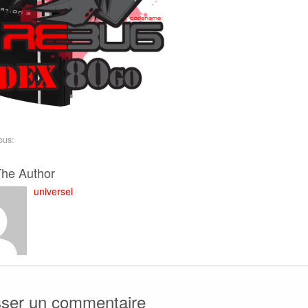
ous:
0
The Author
universel
sser un commentaire