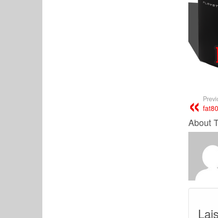
Previ
fat8
About 
Lai