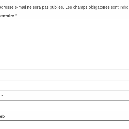
adresse e-mail ne sera pas publiée.
Les champs obligatoires sont indi
entaire
*
l
*
web