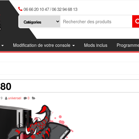
06 66 20 10 47 / 06 32 94 68 13
e
Modification de votre console
Mods inclus
Programmes
80
19
universel
0