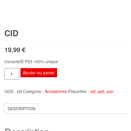
CID
19,99
€
ConsoleID PS3 100% unique
quantité
Ajouter au panier
de
CID
UGS :
cid
Catégorie :
Accessoires
Étiquettes :
cid
,
ps3
,
psn
DESCRIPTION