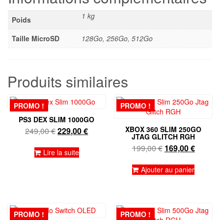
1 kg
Poids
Taille MicroSD
128Go, 256Go, 512Go
Produits similaires
PROMO !
PROMO !
PS3 DEX SLIM 1000GO
XBOX 360 SLIM 250GO
Le
Le
249,00
€
229,00
€
JTAG GLITCH RGH
prix
prix
Le
Le
199,00
€
169,00
€
initial
actuel
Lire la suite
prix
prix
était :
est :
initial
actuel
Ajouter au panier
249,00 €.
229,00 €.
était :
est :
199,00 €.
169,00 
PROMO !
PROMO !