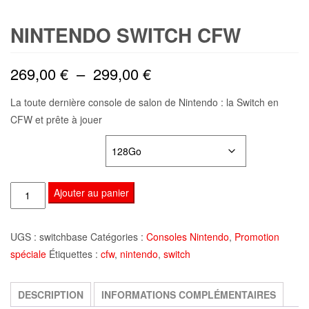
NINTENDO SWITCH CFW
Plage
269,00
€
–
299,00
€
de
La toute dernière console de salon de Nintendo : la Switch en
CFW et prête à jouer
prix :
TAILLE MICROSD
269,00 €
à
quantité
Ajouter au panier
299,00 €
de
Nintendo
UGS :
switchbase
Catégories :
Consoles Nintendo
,
Promotion
Switch
spéciale
Étiquettes :
cfw
,
nintendo
,
switch
CFW
DESCRIPTION
INFORMATIONS COMPLÉMENTAIRES