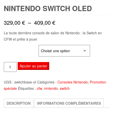
NINTENDO SWITCH OLED
Plage
329,00
€
–
409,00
€
de
La toute dernière console de salon de Nintendo : la Switch en
CFW et prête à jouer
prix :
TAILLE MICROSD
329,00 €
à
quantité
Ajouter au panier
409,00 €
de
Nintendo
UGS :
switchbase-ol
Catégories :
Consoles Nintendo
,
Promotion
Switch
spéciale
Étiquettes :
cfw
,
nintendo
,
switch
OLED
DESCRIPTION
INFORMATIONS COMPLÉMENTAIRES