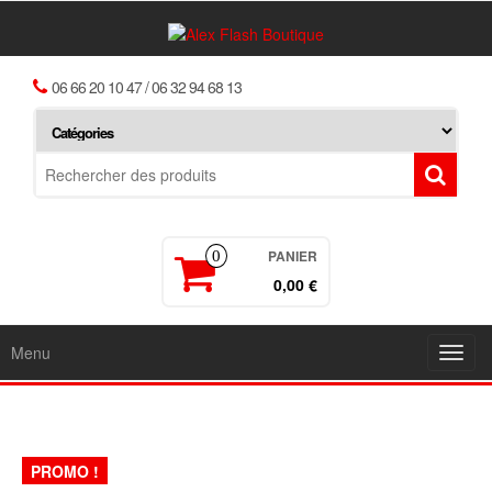
06 66 20 10 47 / 06 32 94 68 13
PANIER
0
0,00
€
Menu
Toggl
navig
PROMO !