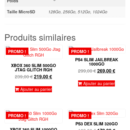
Poids
Taille MicroSD
128Go, 256Go, 512Go, 1024Go
Produits similaires
PROMO !
PROMO !
PS4 SLIM JAILBREAK
1000GO
XBOX 360 SLIM 500GO
JTAG GLITCH RGH
Le
Le
299,00
€
269,00
€
Le
Le
239,00
€
219,00
€
prix
prix
prix
prix
initial
actuel
Ajouter au panier
initial
actuel
Ajouter au panier
était :
est :
était :
est :
299,00 €.
269,00 
239,00 €.
219,00 €.
PROMO !
PROMO !
PS3 DEX SLIM 320GO
XBOX 360 SLIM 1000GO